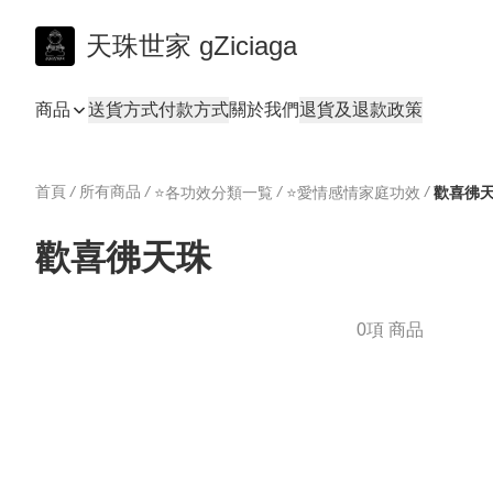
天珠世家 gZiciaga
商品
送貨方式
付款方式
關於我們
退貨及退款政策
首頁
/
所有商品
/
/
/
⭐️各功效分類一覧
⭐️愛情感情家庭功效
歡喜彿
歡喜彿天珠
0項 商品