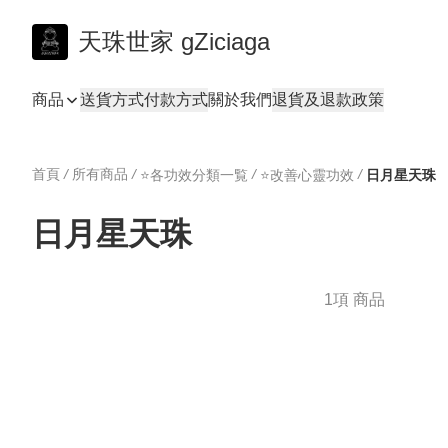
天珠世家 gZiciaga
商品
送貨方式
付款方式
關於我們
退貨及退款政策
首頁
/
所有商品
/
/
/
⭐️各功效分類一覧
⭐️改善心靈功效
日月星天珠
日月星天珠
1項 商品