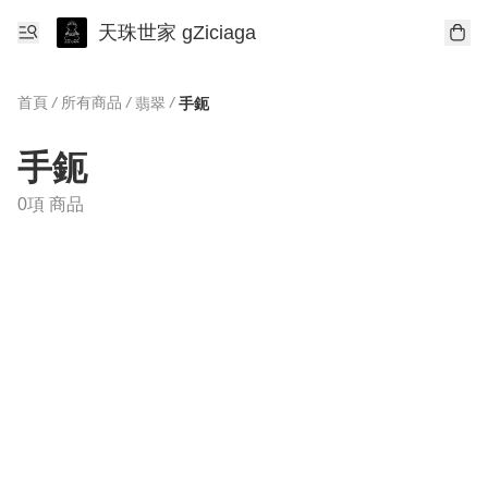
天珠世家 gZiciaga
首頁
/
所有商品
/
/
翡翠
手鈪
手鈪
0項 商品