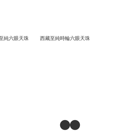
白至純六眼天珠
西藏至純時輪六眼天珠