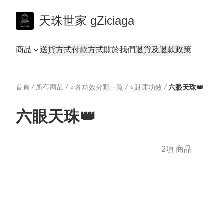
天珠世家 gZiciaga
商品
送貨方式
付款方式
關於我們
退貨及退款政策
首頁
/
所有商品
/
/
/
⭐️各功效分類一覧
⭐️財運功效
六眼天珠👑
六眼天珠👑
2項 商品