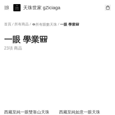
天珠世家 gZiciaga
首頁
/
所有商品
/
/
👁所有眼數天珠
一眼 學業🎒
一眼 學業🎒
23項 商品
西藏至純一眼雙靠山天珠
西藏至純如意一眼天珠