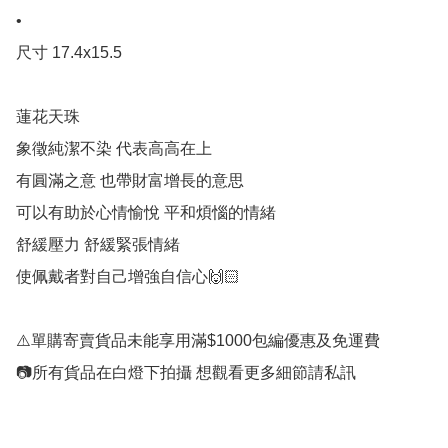
•

尺寸 17.4x15.5

蓮花天珠

象徵純潔不染 代表高高在上

有圓滿之意 也帶財富增長的意思

可以有助於心情愉悅 平和煩惱的情緒

舒緩壓力 舒緩緊張情緒

使佩戴者對自己增強自信心🙌🏻 

⚠️單購寄賣貨品未能享用滿$1000包編優惠及免運費
