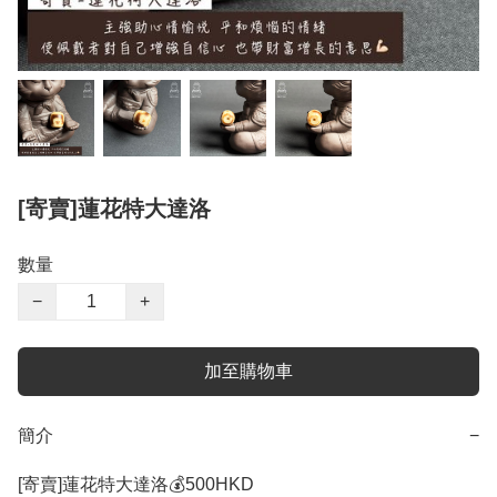
[寄賣]蓮花特大達洛
數量
−
+
加至購物車
簡介
−
[寄賣]蓮花特大達洛💰500HKD 
