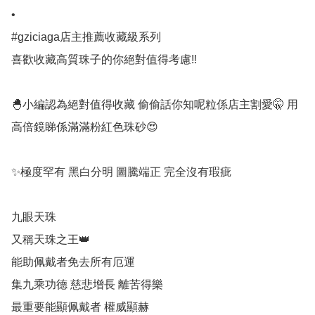
•

#gziciaga店主推薦收藏級系列

喜歡收藏高質珠子的你絕對值得考慮‼️

🐣小編認為絕對值得收藏 偷偷話你知呢粒係店主割愛🤫 用
高倍鏡睇係滿滿粉紅色珠砂😍 

✨極度罕有 黑白分明 圖騰端正 完全沒有瑕疵

九眼天珠

又稱天珠之王👑

能助佩戴者免去所有厄運 

集九乘功德 慈悲增長 離苦得樂 

最重要能顯佩戴者 權威顯赫
