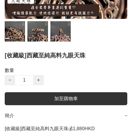
[收藏級]西藏至純高料九眼天珠
數量
−
+
加至購物車
簡介
−
[收藏級]西藏至純高料九眼天珠💰1,880HKD 
