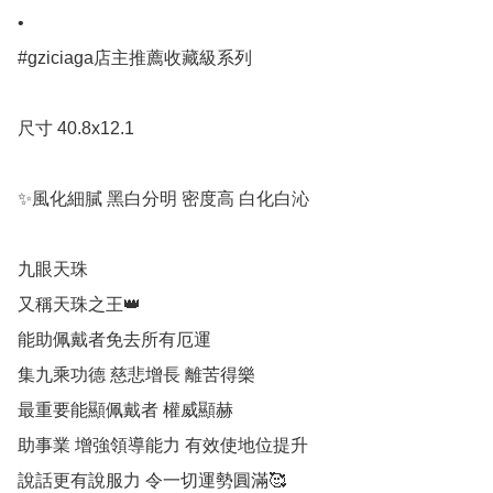
• 

#gziciaga店主推薦收藏級系列

尺寸 40.8x12.1

✨風化細膩 黑白分明 密度高 白化白沁

九眼天珠

又稱天珠之王👑

能助佩戴者免去所有厄運 

集九乘功德 慈悲增長 離苦得樂 

最重要能顯佩戴者 權威顯赫

助事業 增強領導能力 有效使地位提升

說話更有說服力 令一切運勢圓滿🥰
