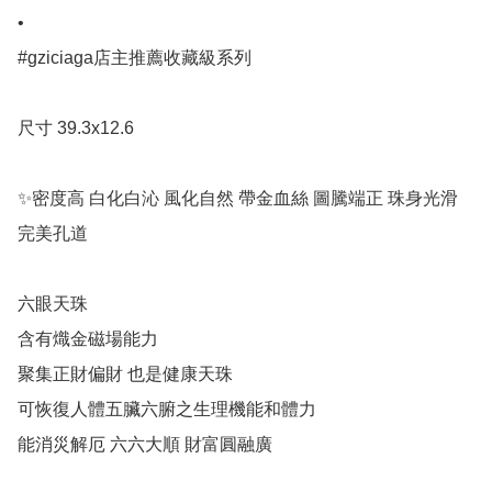
•

#gziciaga店主推薦收藏級系列

尺寸 39.3x12.6

✨密度高 白化白沁 風化自然 帶金血絲 圖騰端正 珠身光滑 
完美孔道

六眼天珠

含有熾金磁場能力

聚集正財偏財 也是健康天珠

可恢復人體五臟六腑之生理機能和體力

能消災解厄 六六大順 財富圓融廣
