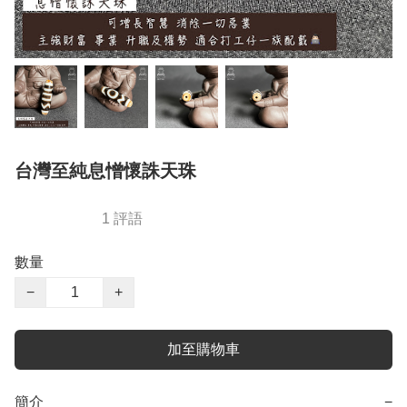
台灣至純息憎懷誅天珠
1 評語
數量
−
+
加至購物車
簡介
−