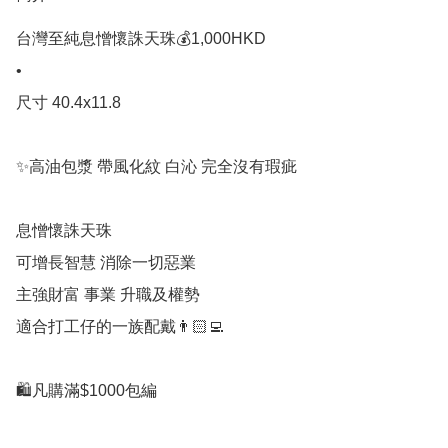
台灣至純息憎懷誅天珠💰1,000HKD 

•

尺寸 40.4x11.8

✨高油包漿 帶風化紋 白沁 完全沒有瑕疵

息憎懷誅天珠

可增長智慧 消除一切惡業

主強財富 事業 升職及權勢

適合打工仔的一族配戴👨🏻‍💻

🛍凡購滿$1000包編