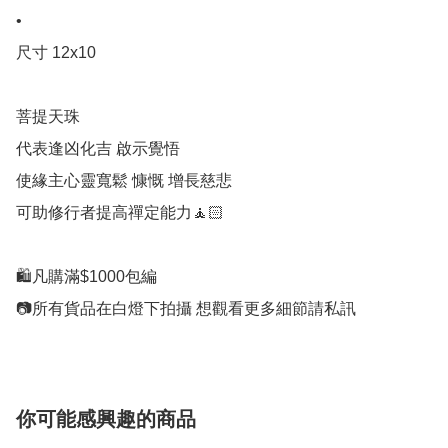
• 

尺寸 12x10

菩提天珠

代表逢凶化吉 啟示覺悟

使緣主心靈寬鬆 慷慨 增長慈悲

可助修行者提高禪定能力🧘🏻

🛍凡購滿$1000包編

📷所有貨品在白燈下拍攝 想觀看更多細節請私訊
你可能感興趣的商品