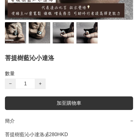
菩提樹藍沁小達洛
數量
−
+
加至購物車
簡介
−
菩提樹藍沁小達洛💰280HKD
