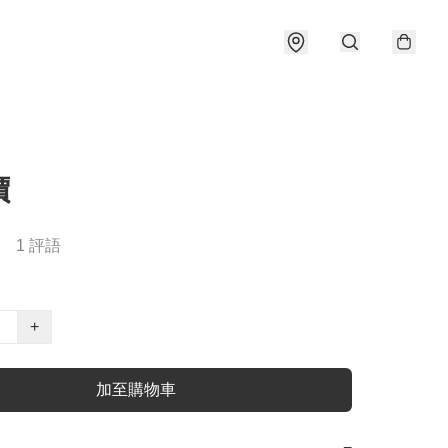
價
1 評語
+
加至購物車
−