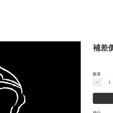
補差
數量
−
簡介