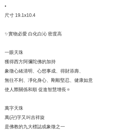
•

尺寸 19.1x10.4

✨實物必愛 白化白沁 密度高

一眼天珠

獲得西方阿彌陀佛的加持

象徵心緒清明、心想事成、得財添壽、

無往不利、凈化身心、剛毅堅忍、健康如意

使人際關係和順 促進智慧增長🔅

萬字天珠

萬(卍)字又叫吉祥旋

是佛教的九大標誌或象徵之一
