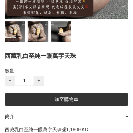
西藏乳白至純一眼萬字天珠
數量
−
+
加至購物車
簡介
−
西藏乳白至純一眼萬字天珠💰1,180HKD 
