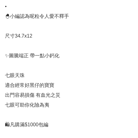
•

🐣小編認為呢粒令人愛不釋手

尺寸34.7x12

✨圖騰端正 帶一點小鈣化

七眼天珠

適合經常好黑仔的寶寶

出門容易損傷 有血光之災

七眼可助你化險為夷

🛍凡購滿$1000包編