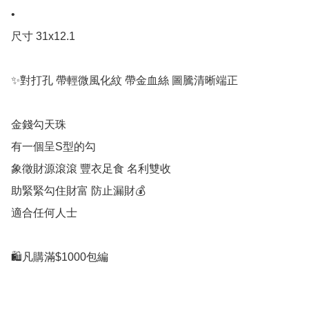
•

尺寸 31x12.1

✨對打孔 帶輕微風化紋 帶金血絲 圖騰清晰端正 

金錢勾天珠

有一個呈S型的勾

象徵財源滾滾 豐衣足食 名利雙收 

助緊緊勾住財富 防止漏財💰

適合任何人士

🛍凡購滿$1000包編