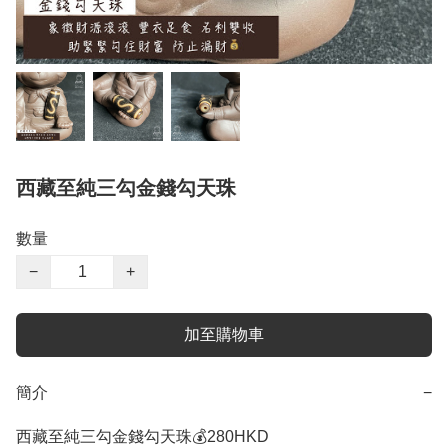
西藏至純三勾金錢勾天珠
數量
−
+
加至購物車
簡介
−
西藏至純三勾金錢勾天珠💰280HKD
