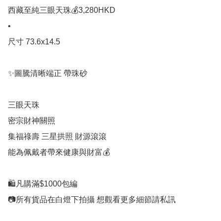
西藏至純三眼天珠💰3,280HKD 

•

尺寸 73.6x14.5

✨圖騰清晰端正 帶珠砂

三眼天珠

密宗財神關照

集福祿壽 三星拱照 財源滾滾

能為佩戴者帶來健康與財富💰

🛍凡購滿$1000包編

📷所有貨品在白燈下拍攝 想觀看更多細節請私訊