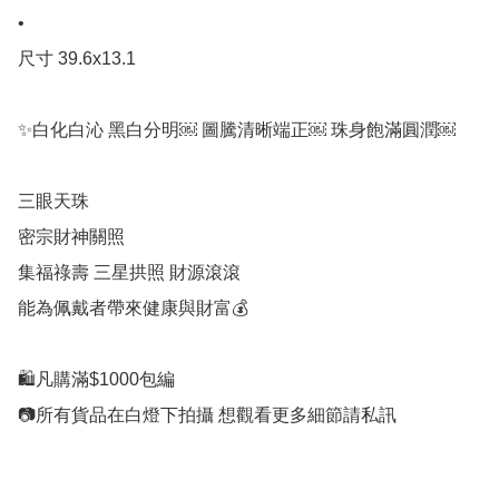
•

尺寸 39.6x13.1

✨白化白沁 黑白分明￼ 圖騰清晰端正￼ 珠身飽滿圓潤￼

三眼天珠

密宗財神關照

集福祿壽 三星拱照 財源滾滾

能為佩戴者帶來健康與財富💰

🛍凡購滿$1000包編

📷所有貨品在白燈下拍攝 想觀看更多細節請私訊