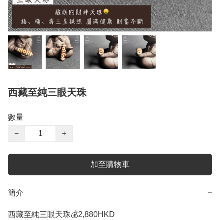
西藏至純三眼天珠
數量
−
+
加至購物車
簡介
−
西藏至純三眼天珠💰2,880HKD 
