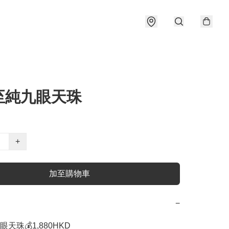
至純九眼天珠
+
加至購物車
−
珠💰1,880HKD 
