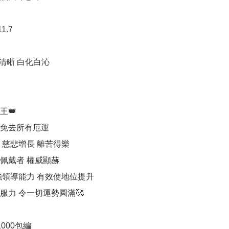
1.7

清晰 白化白沁

👑

免去所有厄運 

慈悲增長 離苦得樂 

佩戴者 權威顯赫

強領導能力 有效使地位提升

服力 令一切運勢圓滿🥰

000包編
