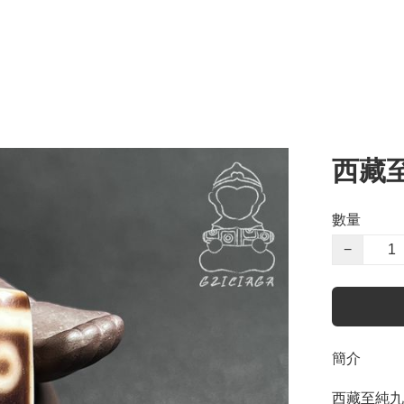
西藏
數量
−
簡介
西藏至純九眼天