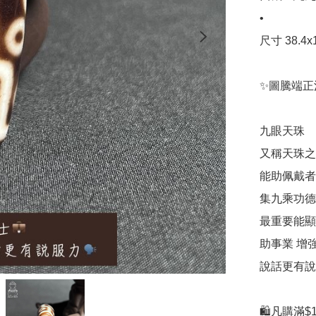
•

尺寸 38.4x1
✨圖騰端正
九眼天珠

又稱天珠之王
能助佩戴者
集九乘功德 
最重要能顯
助事業 增
說話更有說
🛍凡購滿$1