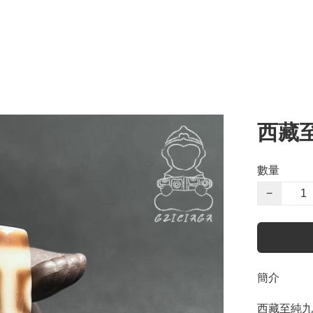
西藏
數量
−
簡介
西藏至純九眼天