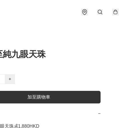
至純九眼天珠
+
加至購物車
−
珠💰1,880HKD 
