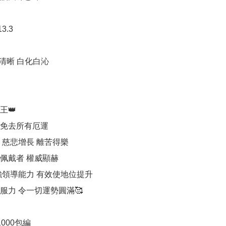
3.3

清晰 白化白沁

👑

免去所有厄運 

慈悲增長 離苦得樂 

佩戴者 權威顯赫

強領導能力 有效使地位提升

服力 令一切運勢圓滿🥰

000包編
