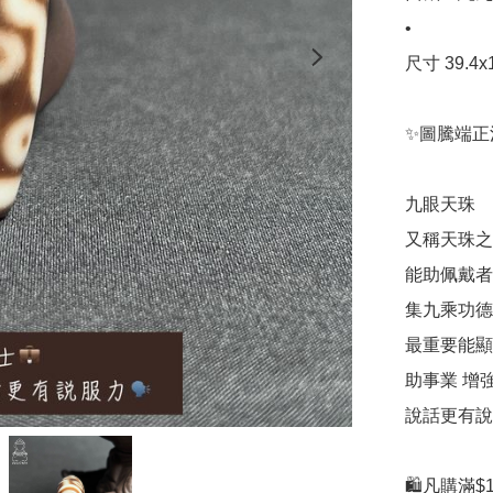
•

尺寸 39.4x1
✨圖騰端正
九眼天珠

又稱天珠之王
能助佩戴者
集九乘功德 
最重要能顯
助事業 增
說話更有說
🛍凡購滿$1