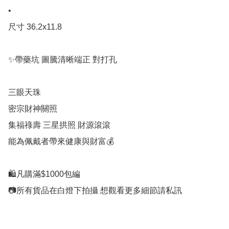
•

尺寸 36.2x11.8

✨帶藥坑 圖騰清晰端正 對打孔

三眼天珠

密宗財神關照

集福祿壽 三星拱照 財源滾滾

能為佩戴者帶來健康與財富💰

🛍凡購滿$1000包編
