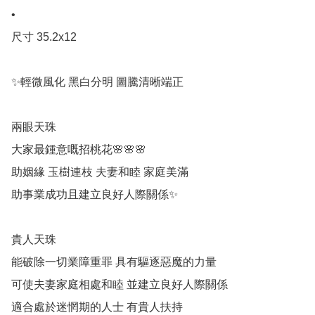
•

尺寸 35.2x12

✨輕微風化 黑白分明 圖騰清晰端正

兩眼天珠

大家最鍾意嘅招桃花🌸🌸🌸

助姻緣 玉樹連枝 夫妻和睦 家庭美滿

助事業成功且建立良好人際關係✨

貴人天珠 

能破除一切業障重罪 具有驅逐惡魔的力量

可使夫妻家庭相處和睦 並建立良好人際關係

適合處於迷惘期的人士 有貴人扶持
