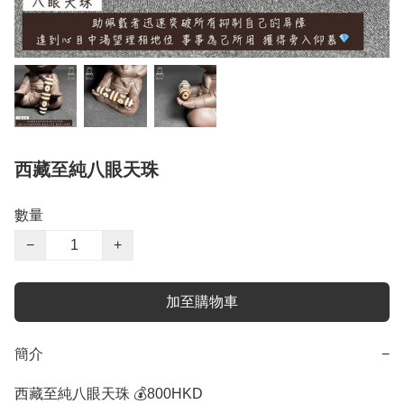
西藏至純八眼天珠
數量
−
+
加至購物車
簡介
−
西藏至純八眼天珠 💰800HKD
