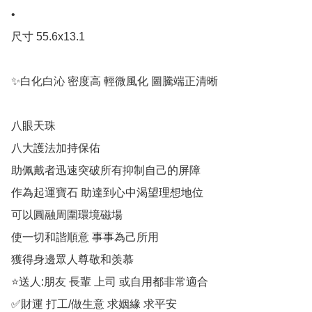
•

尺寸 55.6x13.1

✨白化白沁 密度高 輕微風化 圖騰端正清晰

八眼天珠

八大護法加持保佑

助佩戴者迅速突破所有抑制自己的屏障

作為起運寶石 助達到心中渴望理想地位

可以圓融周圍環境磁場

使一切和諧順意 事事為己所用

獲得身邊眾人尊敬和羡慕

⭐️送人:朋友 長輩 上司 或自用都非常適合

✅財運 打工/做生意 求姻緣 求平安
