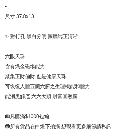
•

尺寸 37.8x13

✨ 對打孔 黑白分明 圖騰端正清晰

六眼天珠

含有熾金磁場能力

聚集正財偏財 也是健康天珠

可恢復人體五臟六腑之生理機能和體力

能消災解厄 六六大順 財富圓融廣

🛍凡購滿$1000包編

📷所有貨品在白燈下拍攝 想觀看更多細節請私訊