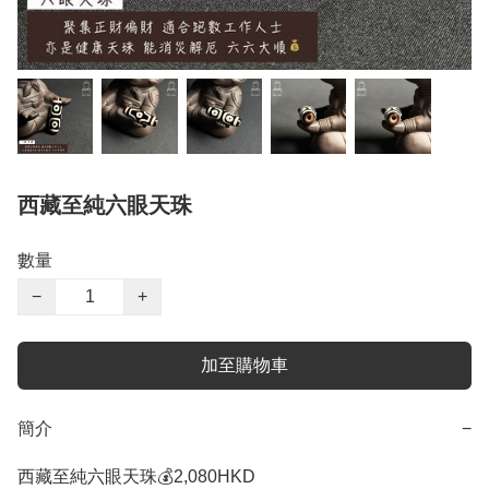
西藏至純六眼天珠
數量
−
+
加至購物車
簡介
−
西藏至純六眼天珠💰2,080HKD 
