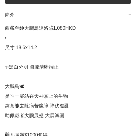
簡介
−
西藏至純大鵬鳥達洛💰1,080HKD 

•

尺寸 18.6x14.2

✨黑白分明 圖騰清晰端正

大鵬鳥🕊

是唯一能站在天神頭上的生物

寓意能去除病苦魔障 降伏魔亂

助佩戴者大鵬展翅 大展鴻圖

🛍凡購滿$1000包編
