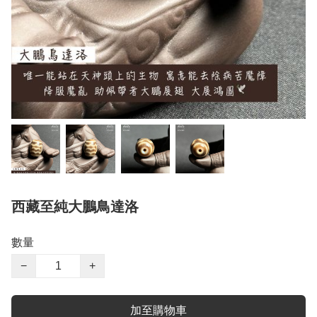
西藏至純大鵬鳥達洛
數量
−
+
加至購物車