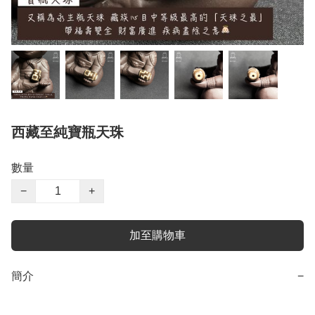
西藏至純寶瓶天珠
數量
−
+
加至購物車
簡介
−