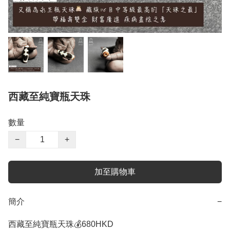
西藏至純寶瓶天珠
數量
−
+
加至購物車
簡介
−
西藏至純寶瓶天珠💰680HKD 
