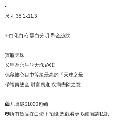
•

尺寸 35.1x11.3

✨白化白沁 黑白分明 帶金絲紋

寶瓶天珠

又稱為永生瓶天珠 👼🏻

係藏族心目中等級最高的「天珠之最」

帶福壽雙全 財富廣進 疾病盡除之意 

🛍凡購滿$1000包編
