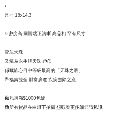
•

尺寸 18x14.3

✨密度高 圖騰端正清晰 高品相 罕有尺寸

寶瓶天珠

又稱為永生瓶天珠 👼🏻

係藏族心目中等級最高的「天珠之最」

帶福壽雙全 財富廣進 疾病盡除之意 

🛍凡購滿$1000包編
