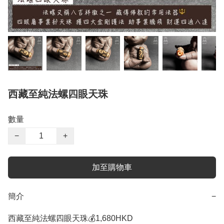
西藏至純法螺四眼天珠
數量
−
+
加至購物車
簡介
−
西藏至純法螺四眼天珠💰1,680HKD 
