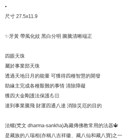
•

尺寸 27.5x11.9

✨牙黃 帶風化紋 黑白分明 圖騰清晰端正

四眼天珠

屬於事業部天珠

透過天地日月的能量 可獲得四種智慧的開發

助緣主完成各種艱難的事情 清除障礙

獲四大金剛護法保護💪🏻

達到事業騰飛 財運四通八達 消除災厄的目的

法螺(梵文 dharma-sankha)為藏傳佛教常用的法器🔱

是藏族的八瑞相(亦稱八吉祥徽、藏八仙和藏八寶)之一
