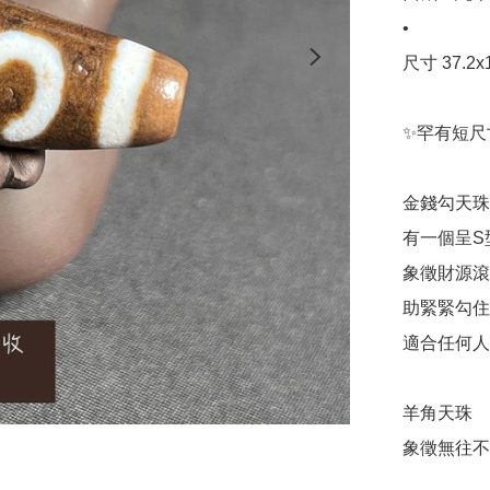
•

尺寸 37.2x1
✨罕有短尺
金錢勾天珠

有一個呈S
象徵財源滾滾
助緊緊勾住財
適合任何人
羊角天珠

象徵無往不利