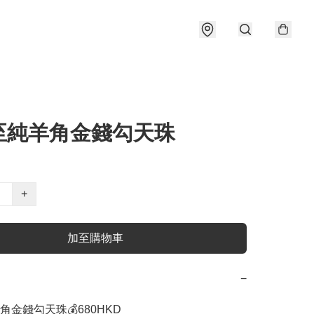
至純羊角金錢勾天珠
+
加至購物車
−
金錢勾天珠💰680HKD 
