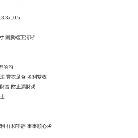
3.3x10.5

寸 圖騰端正清晰

型的勾

 豐衣足食 名利雙收 

富 防止漏財💰

士

 祥和寧靜 事事順心🦋
