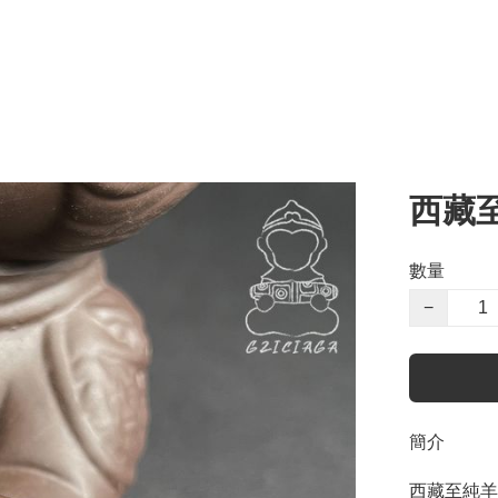
西藏
數量
−
簡介
西藏至純羊角