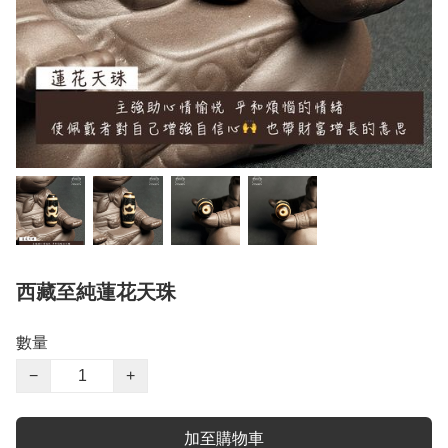
西藏至純蓮花天珠
數量
−
+
加至購物車