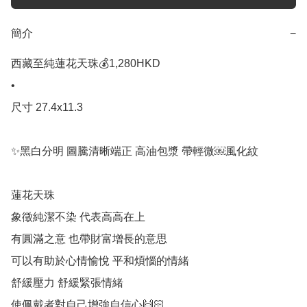
簡介
−
西藏至純蓮花天珠💰1,280HKD 

•

尺寸 27.4x11.3

✨黑白分明 圖騰清晰端正 高油包漿 帶輕微￼風化紋

蓮花天珠

象徵純潔不染 代表高高在上

有圓滿之意 也帶財富增長的意思

可以有助於心情愉悅 平和煩惱的情緒

舒緩壓力 舒緩緊張情緒

使佩戴者對自己增強自信心🙌🏻 
