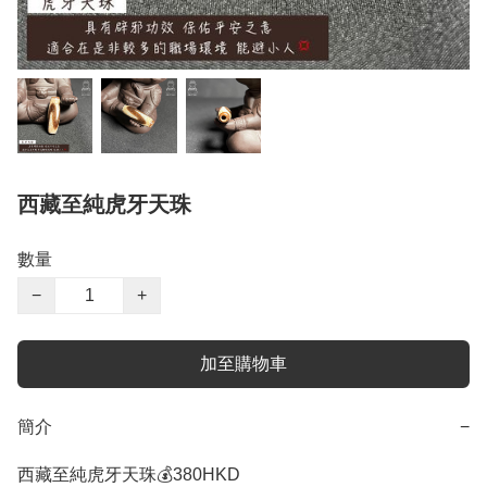
西藏至純虎牙天珠
數量
−
+
加至購物車
簡介
−
西藏至純虎牙天珠💰380HKD 
