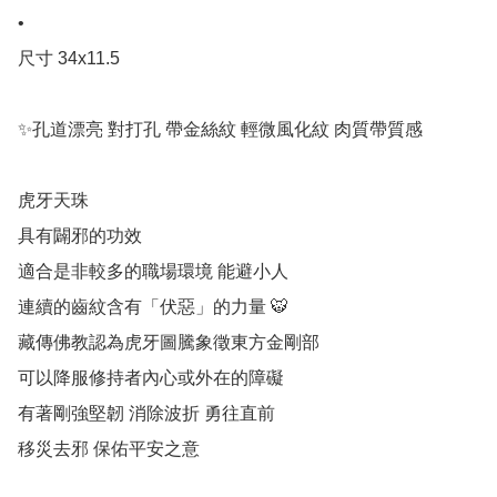
•

尺寸 34x11.5

✨孔道漂亮 對打孔 帶金絲紋 輕微風化紋 肉質帶質感

虎牙天珠

具有闢邪的功效

適合是非較多的職場環境 能避小人

連續的齒紋含有「伏惡」的力量 🐯

藏傳佛教認為虎牙圖騰象徵東方金剛部 

可以降服修持者內心或外在的障礙 

有著剛強堅韌 消除波折 勇往直前 

移災去邪 保佑平安之意
