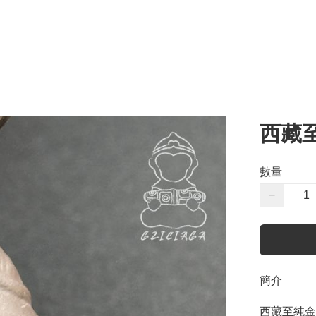
西藏
數量
−
簡介
西藏至純金剛