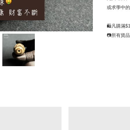
或求學中的小
🛍凡購滿$1
📷所有貨