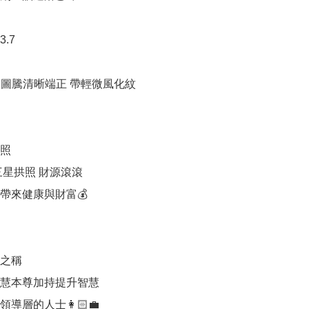
.7

 圖騰清晰端正 帶輕微風化紋

照

星拱照 財源滾滾

帶來健康與財富💰

之稱

慧本尊加持提升智慧

導層的人士👩🏻‍💼
