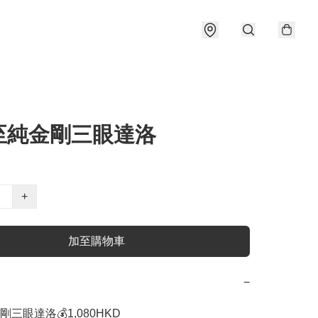
至純金剛三眼達洛
+
加至購物車
−
三眼達洛💰1,080HKD 
