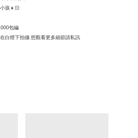
孩👧🏻

000包編

品在白燈下拍攝 想觀看更多細節請私訊