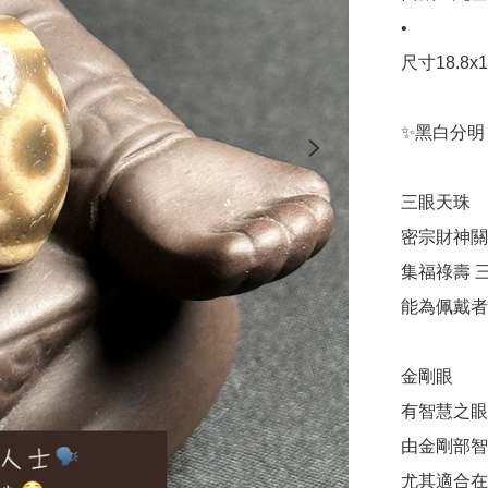
•

尺寸18.8x13
✨黑白分明
三眼天珠

密宗財神關
集福祿壽 三
能為佩戴者
金剛眼

有智慧之眼
由金剛部智
尤其適合在領