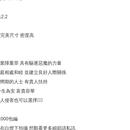
2.2

完美尺寸 密度高

業障重罪 具有驅逐惡魔的力量

庭相處和睦 並建立良好人際關係

惘期的人士 有貴人扶持

生為安 富貴容華

侵害也可以選擇👍🏻

000包編

品在白燈下拍攝 想觀看更多細節請私訊