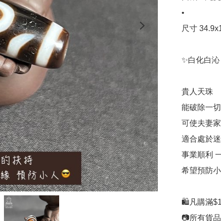
•

尺寸 34.9x1
✨白化白沁 
貴人天珠 

能破除一切
可使夫妻家
適合處於迷
事業順利 一
希望預防小人
🛍凡購滿$1
📷所有貨