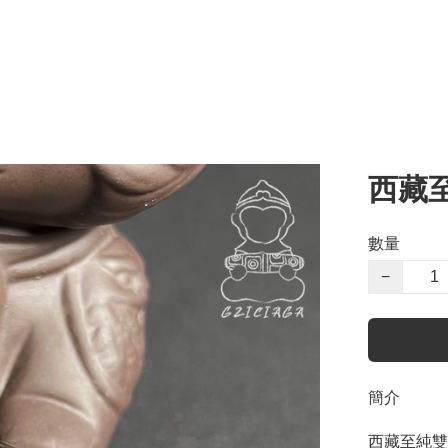
西藏
數量
−
簡介
西藏至純雙貴人