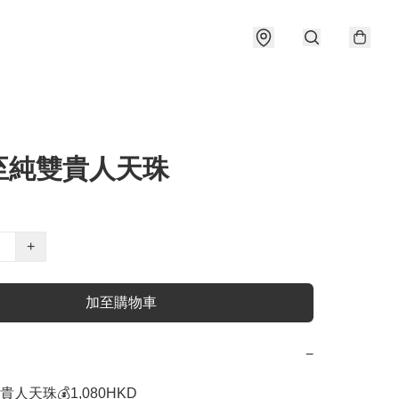
至純雙貴人天珠
+
加至購物車
−
天珠💰1,080HKD 
