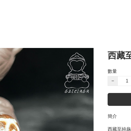
西藏
數量
−
簡介
西藏至純龜甲