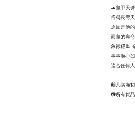
🐢龜甲天珠

俗稱長壽天
原因是他的
而龜的壽命
象徵穩重 冷
事事順心如意
適合任何人
🛍凡購滿$1
📷所有貨