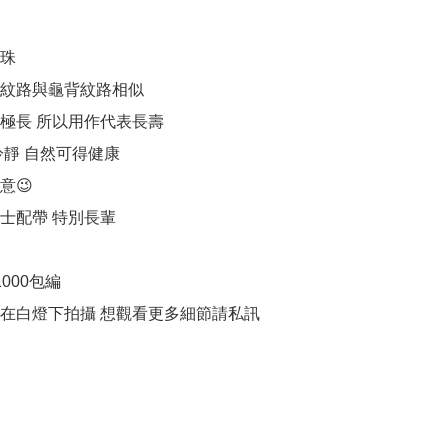
珠

紋路與龜背紋路相似

極長 所以用作代表長壽

靜 自然可得健康

😉

士配帶 特別長輩

000包編

品在白燈下拍攝 想觀看更多細節請私訊