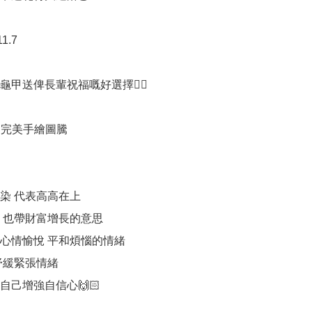
1.7

龜甲送俾長輩祝福嘅好選擇👍🏻

 完美手繪圖騰

染 代表高高在上

 也帶財富增長的意思

心情愉悅 平和煩惱的情緒

舒緩緊張情緒

己增強自信心🙌🏻 
