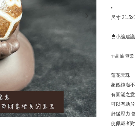
•

尺寸 21.5x1
🐣小編建議
✨高油包漿
蓮花天珠

象徵純潔不
有圓滿之意
可以有助於
舒緩壓力 
使佩戴者對自