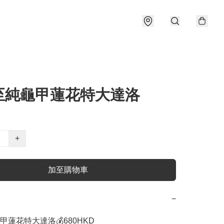
至純龜甲蓮花特大達洛
+
加至購物車
−
蓮花特大達洛💰680HKD 
