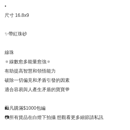
•

尺寸 16.8x9

✨帶紅珠砂

線珠

🔅線數愈多能量愈強🔅

有助提高智慧和領悟能力

破除一切偏見和矛盾引發的因素

適合容易與人產生矛盾的寶寶💬

🛍凡購滿$1000包編

📷所有貨品在白燈下拍攝 想觀看更多細節請私訊