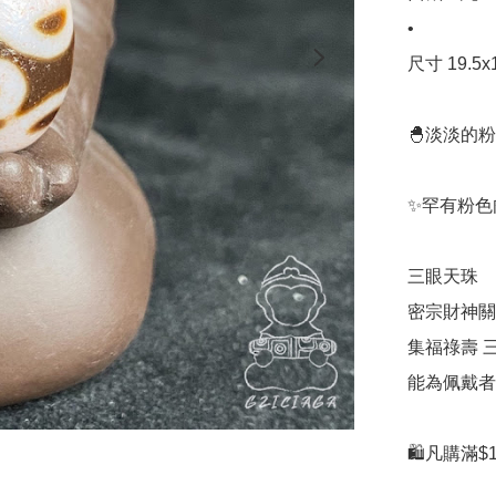
•

尺寸 19.5x1
🐣淡淡的粉
✨罕有粉色
三眼天珠

密宗財神關
集福祿壽 三
能為佩戴者