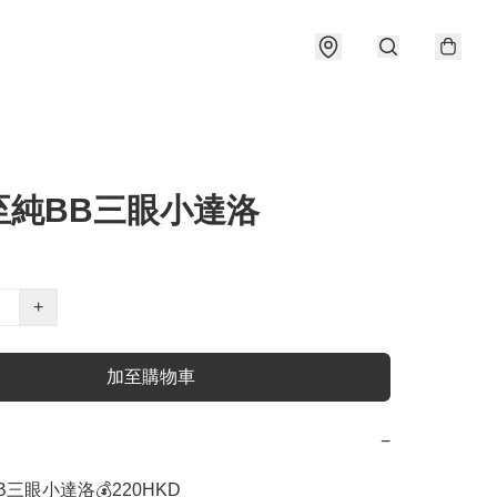
至純BB三眼小達洛
+
加至購物車
−
三眼小達洛💰220HKD 
