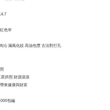
4.7

紅色🌸

肉沁 滿風化紋 高油包漿 古法對打孔

照

星拱照 財源滾滾

帶來健康與財富
