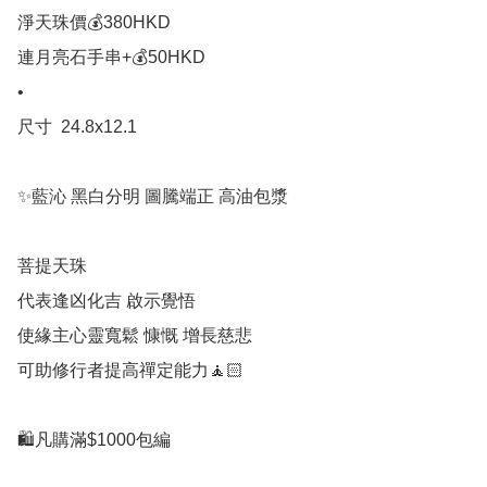
淨天珠價💰380HKD 

連月亮石手串+💰50HKD

• 

尺寸  24.8x12.1

✨藍沁 黑白分明 圖騰端正 高油包漿

菩提天珠

代表逢凶化吉 啟示覺悟

使緣主心靈寬鬆 慷慨 增長慈悲

可助修行者提高禪定能力🧘🏻

🛍凡購滿$1000包編