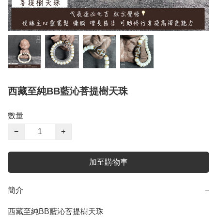
西藏至純BB藍沁菩提樹天珠
數量
−
+
加至購物車
簡介
−
西藏至純BB藍沁菩提樹天珠
