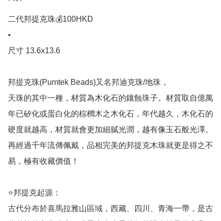
二代邦提克珠💰100HKD

•

尺寸 13.6x13.6

邦提克珠(Pumtek Beads)又名邦迪克珠/地珠，

天珠的其中一種，材質為木化石的鑲蝕珠子。材質取自億萬
年已矽化或蛋白化的棕櫚木之木化石，年代越久，木化石的
硬度就越高，材質就會更加細膩光潤，越有像玉石般光澤。
再經過千年流傳佩戴，品相完美的邦提克木珠就更是得之不
易，極有收藏價值！

⭐️邦提克起源：

古代分布於喜馬拉雅山區域，西藏、四川、青海一帶，是古