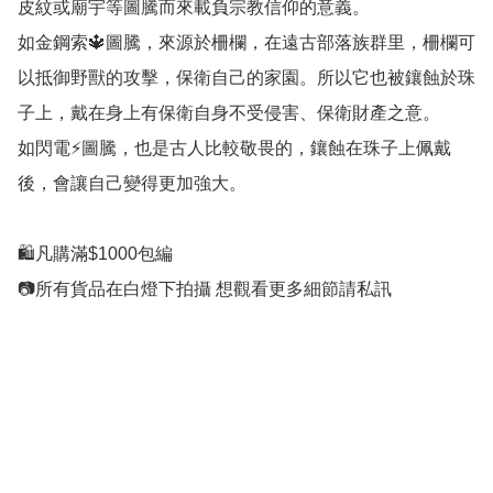
皮紋或廟宇等圖騰而來載負宗教信仰的意義。

如金鋼索🔱圖騰，來源於柵欄，在遠古部落族群里，柵欄可
以抵御野獸的攻擊，保衛自己的家園。所以它也被鑲蝕於珠
子上，戴在身上有保衛自身不受侵害、保衛財產之意。

如閃電⚡️圖騰，也是古人比較敬畏的，鑲蝕在珠子上佩戴
後，會讓自己變得更加強大。

🛍凡購滿$1000包編

📷所有貨品在白燈下拍攝 想觀看更多細節請私訊
