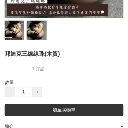
邦迪克三線線珠(木質)
1 評語
數量
−
+
加至購物車
簡介
−