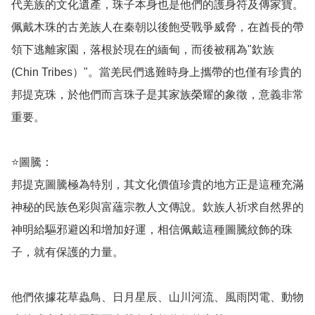
代羌族的文化遺產，珠子本身也是他們的護身符及傳家寶。
佩戴木珠的古羌族人在秦朝以後飽受戰爭威脅，在酋長的帶
領下逃離家園，落根於現在的緬甸，而後被稱為"欽族 
(Chin Tribes）"。當羌民們逃難時身上攜帶的也僅有珍貴的
邦提克珠，於他們而言珠子是其家族榮耀的象徵，意義非常
重要。

⭐️圖騰：

邦提克圖騰極為特別，其文化價值珍貴的地方正是這種充滿
神秘的民族色彩與富蘊宗教人文傳說。欽族人祈求自然界的
神明給驅邪避凶和增加好運，相信佩戴這種圖騰紋飾的珠
子，就有保護的力量。

他們依據花草蟲鳥、日月星辰、山川河流、風雨閃電、動物