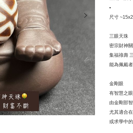
•

尺寸 ~15x2
三眼天珠

密宗財神關
集福祿壽 三
能為佩戴者
金剛眼

有智慧之眼
由金剛部智
尤其適合在領
或求學中的小