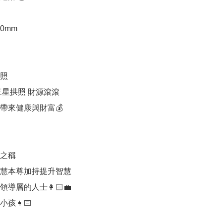
0mm

照

星拱照 財源滾滾

帶來健康與財富💰

之稱

慧本尊加持提升智慧

導層的人士👩🏻‍💼

孩👧🏻
