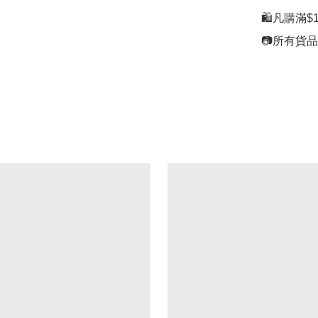
🛍凡購滿$1
📷所有貨