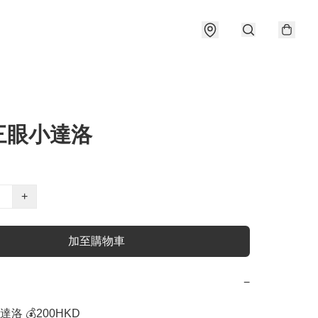
三眼小達洛
+
加至購物車
−
 💰200HKD
