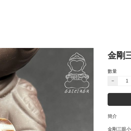
金剛
數量
−
簡介
金剛三眼小達洛