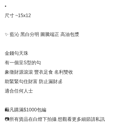
•

尺寸 ~15x12

✨ 藍沁 黑白分明 圖騰端正 高油包漿

金錢勾天珠

有一個呈S型的勾

象徵財源滾滾 豐衣足食 名利雙收 

助緊緊勾住財富 防止漏財💰

適合任何人士

🛍凡購滿$1000包編

📷所有貨品在白燈下拍攝 想觀看更多細節請私訊