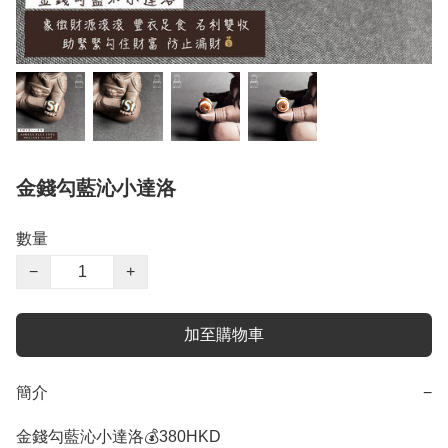
金錢勾藍沁小達洛
數量
−
+
加至購物車
簡介
−
金錢勾藍沁小達洛💰380HKD
