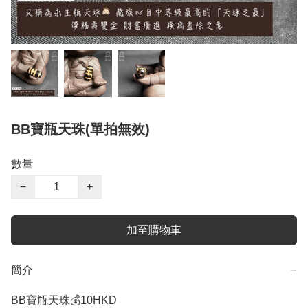
BB寶瓶天珠(單拍無效)
數量
−
+
加至購物車
簡介
−
BB寶瓶天珠💰10HKD 
