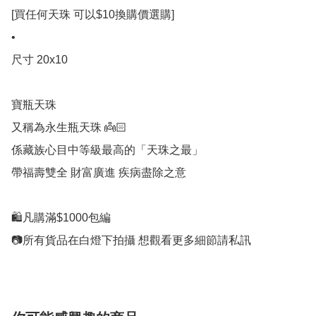
[買任何天珠 可以$10換購價選購]

•

尺寸 20x10

寶瓶天珠

又稱為永生瓶天珠 👼🏻

係藏族心目中等級最高的「天珠之最」

帶福壽雙全 財富廣進 疾病盡除之意 

🛍凡購滿$1000包編

📷所有貨品在白燈下拍攝 想觀看更多細節請私訊